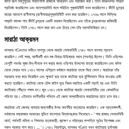
কীর্তি ছিল বিষ্ণুপুরের শক্তিশালী রাজাকে আক্রমণ এবং পরাজিত করা। তিনি কাঞ্চননগর শহরটি
প্রতিষ্ঠা করেছিলেন এবং যাদেশ্বরদিহি নামে পরিচিত পুষ্করিনীটি খনন করেছিলেন। কীর্তি চন্দ্রের
মায়ের আদেশে রাণীসাগর (রাণীসায়র)পুষ্করিনীটি খনন করা হয়েছিল। ১৭৩৬ সালে দিল্লির
সম্রাট মহম্মদ শাহ কীর্তি চন্দ্রকে একটি ফরমান দিয়েছিলেন এবং তাঁকে চন্দ্রকোনার জমিদারী
দিয়েছিলেন। তিনি ১৭৪০ সালে মারা যান এবং চিত্র সেন তাঁর স্থলাভিষিক্ত হন।
মারাঠা আক্রমন
ভাস্কর পণ্ডিতের অধীনে নাগপুর থেকে মারাঠা সেনাবাহিনী ১৭৪০ সালে বাংলায় প্রবেশ
করেছিল। সেই সময়, আলীবর্দী খান বঙ্গ-বিহার-উড়িষ্যার নবাব (গভর্নর) ছিলেন। তিনি ওড়িশার
ডেপুটি গভর্নর সুজা-উদ্-দীনকে বশ করার জন্য ওড়িশার উদ্দেশ্যে যাত্রা করেছিলেন এবং কটক
থেকে ফেরার পথে ১৭৪২ সালের এপ্রিলে বর্ধমানে মারাঠারা তাকে ঘিরে ফেলে। মারাঠারা তাঁর
সরবরাহ বন্ধ করে দিয়েছিল এবং ক্ষুধার্ত হয়ে তাকে কাটোয়া হয়ে মুর্শিদাবাদে ফিরে যাওয়ার চেষ্টা
করতে হয়েছিল। কাটোয়া থেকে চৌদ্দ মাইল দূরে নিগুম সরাইয়ে একটি লড়াই হয় এবং তিনি
কাটোয়ায় পৌঁছতে সক্ষম হন। জুন ১৭৪২ থেকে কাটোয়া মারাঠা সেনাবাহিনীর হেড কোয়ার্টারে
পরিণত হয়। এইভাবে ভাগীরথীর পশ্চিমে এই জেলা অস্থায়ীভাবে মারাঠাদের হাতে চলে যায়।
মারাঠারা এই জেলার অসহায় জনগোষ্ঠীর উপর অবর্ণনীয় অত্যাচার করেছিল। এক প্রত্যক্ষদর্শী,
বর্ধমানের মহারাজার দরবারের পন্ডিত বানেশ্বর বিদ্যালঙ্কার লিখেছেন – ‘ শাহু রাজার সেনাবাহিনী
আর্ত, গর্ভবতী মহিলা ও শিশুদের হত্যাকারী, ব্রাহ্মণ ও দরিদ্রের সম্পত্তি লুঠের বিশেষজ্ঞ এবং
সকল প্রকার পাপ করে। … ’। ১৭৪২ খ্রিস্টাব্দে, ভাস্কর পণ্ডিত যখন কাটোয়ায় দুর্গাপূজা