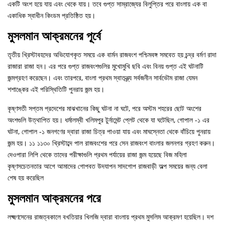
একটি অংশ হয়ে যায় এবং থেকে যায়। তবে গুপ্ত সাম্রাজ্যের বিলুপ্তির পরে বাংলায় এক বা
একাধিক স্বাধীন কিংডম প্রতিষ্ঠিত হয়।
মুসলমান আক্রমনের পূর্বে
তৃতীয় খ্রিস্টাবহদের অভিযোগকৃত সময়ে এক বার্মন রাজবংশ পশ্চিমবঙ্গ সমবেত হয় চন্দ্র বর্মণ রাদা
রাজারা রাজা হন। এর পরে গুপ্ত রাজবংশগুলির মুখোমুখি ছবি এবং বিনয় গুপ্ত এই ঘটনাটি
জন্মগ্রহণ করেছেন। এবং তারপরে, বাংলা প্রথম স্বাতন্ত্র্য সর্বজনীন সার্বভৌম রাজা যেমন
শশাঙ্কের এই পরিস্থিতিটি পুনরায় জন্ম হয়।
কৃষ্ণসতী সপ্তম প্রদেশের মাঝখানের কিছু ঘটনা না ঘটে, পরে অস্টম শহরের ছোট অংশের
অংশগুলি উত্থাপিত হয়। ধর্মালম্বী খলিমপুর টুর্নামেন্ট প্লেট থেকে যা ঘটেছিল, গোপাল -১ এর
ঘটনা, গোপাল -১ জনগণের দ্বারা রাজা চিত্র পাওয়া যায় এবং মাঘস্নেতা থেকে বাঁচিয়ে পুনরায়
জন্ম হয়। ১১ ১১৩০ খ্রিস্টাব্দে পাল রাজবংশের পরে সেন রাজবংশ বাংলার জলনগর গ্রহণ করুন।
দেওপারা লিপি থেকে তাদের পরীক্ষাগুলি প্রথম পর্যায়ের রাজা জন্ম হয়েছে বিজ মহিলা
কৃষ্ণসচেতনতার আগে আমাদের গোপবত উদযাপন সাদগোপ রাজবাড়ী অল্প সময়ের জন্য বেলা
শেষ হয় করেছিল
মুসলমান আক্রমনের পরে
লক্ষ্মণসেনের রাজত্বকালে বখতিয়ার খিলজি দ্বারা বাংলায় প্রথম মুসলিম আক্রমণ হয়েছিল। দশ