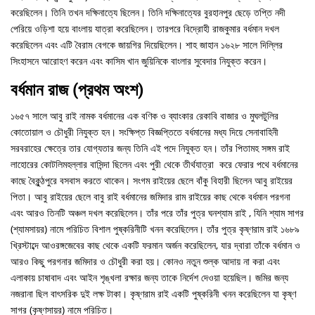
করেছিলেন। তিনি তখন দক্ষিনাত্যে ছিলেন। তিনি দক্ষিনাত্যের বুরহানপুর ছেড়ে তপ্তি নদী
পেরিয়ে ওড়িশা হয়ে বাংলায় যাত্রা করেছিলেন। তারপরে বিদ্রোহী রাজকুমার বর্ধমান দখল
করেছিলেন এবং এটি বৈরাম বেগকে জায়গির দিয়েছিলেন। শাহ জাহান ১৬২৮ সালে দিল্লির
সিংহাসনে আরোহণ করেন এবং কাসিম খান জুয়িনিকে বাংলার সুবেদার নিযুক্ত করেন।
বর্ধমান রাজ (প্রথম অংশ)
১৬৫৭ সালে আবু রাই নামক বর্ধমানের এক বণিক ও ব্যাংকার রেকাবি বাজার ও মুঘলটুলির
কোতোয়াল ও চৌধুরী নিযুক্ত হন। সংক্ষিপ্ত বিজ্ঞপ্তিতে বর্ধমানের মধ্য দিয়ে সেনাবাহিনী
সরবরাহের ক্ষেত্রে তার যোগ্যতার জন্য তিনি এই পদে নিযুক্ত হন। তাঁর পিতামহ সঙ্গম রাই
লাহোরের কোটলিমহল্লার বাসিন্দা ছিলেন এবং পুরী থেকে তীর্থযাত্রা করে ফেরার পথে বর্ধমানের
কাছে বৈকুন্ঠপুরে বসবাস করতে থাকেন। সংগম রাইয়ের ছেলে বাঁকু বিহারী ছিলেন আবু রাইয়ের
পিতা। আবু রাইয়ের ছেলে বাবু রাই বর্ধমানের জমিদার রাম রাইয়ের কাছ থেকে বর্ধমান পরগনা
এবং আরও তিনটি অঞ্চল দখল করেছিলেন। তাঁর পরে তাঁর পুত্র ঘনশ্যাম রাই , যিনি শ্যাম সাগর
(শ্যামসায়র) নামে পরিচিত বিশাল পুষ্করিনীটি খনন করেছিলেন। তাঁর পুত্র কৃষ্ণরাম রাই ১৬৮৯
খ্রিস্টাব্দে আওরঙ্গজেবের কাছ থেকে একটি ফরমান অর্জন করেছিলেন, যার দ্বারা তাঁকে বর্ধমান ও
আরও কিছু পরগনার জমিদার ও চৌধুরী করা হয়। কোনও নতুন শুল্ক আদায় না করা এবং
এলাকায় চাষাবাদ এবং আইন শৃঙ্খলা রক্ষার জন্য তাকে নির্দেশ দেওয়া হয়েছিল। জমির জন্য
নজরানা ছিল বাৎসরিক দুই লক্ষ টাকা। কৃষ্ণরাম রাই একটি পুষ্করিনী খনন করেছিলেন যা কৃষ্ণ
সাগর (কৃষ্ণসায়র) নামে পরিচিত।