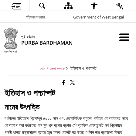
পশ্চিমবঙ্গ সরকার
Government of West Bengal
পূর্ব বর্ধমান
PURBA BARDHAMAN
ইতিহাস ও পশ্চাদ্পট
হোম
জেলা সম্পর্কে
ইতিহাস ও পশ্চাদ্পট
নামের উৎপত্তি
বর্ধমানের ইতিহাসে খ্রিস্টপূর্ব ৫০০০ সাল এবং মেসোলিথিক বাবুদের পর্যায়ের যোগাযোগের সাথে
যোগাযোগ করা বর্ধমানের নাম মূল শব্দ প্রথম প্রথম এপিগ্রাফিক রেফারেন্সটি সহ খ্রিস্টাব্দে –
গলসী থানার মল্লাসারুল গ্রামে ত্রৈ-ফলক কোনটি নয় নামের বর্ধমান নাম প্রকাশের বিষয়ে