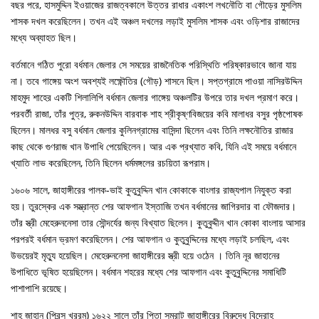
বছর পরে, হাসমুদ্দিন ইওয়াজের রাজত্বকালে উত্তর রাধার একাংশ লখনৌতি বা গৌড়ের মুসলিম
শাসক দখল করেছিলেন। তখন এই অঞ্চল দখলের লড়াই মুসলিম শাসক এবং ওড়িশার রাজাদের
মধ্যে অব্যাহত ছিল।
বর্তমানে গঠিত পুরো বর্ধমান জেলার সে সময়ের রাজনৈতিক পরিস্থিতি পরিষ্কারভাবে জানা যায়
না। তবে গাঙ্গেয় অংশ অবশ্যই লক্ষ্ণৌতির (গৌড়) শাসনে ছিল। সপ্তগ্রামে পাওয়া নাসিরউদ্দিন
মাহমুদ শাহের একটি শিলালিপি বর্ধমান জেলার গাঙ্গেয় অঞ্চলটির উপরে তার দখল প্রমাণ করে।
পরবর্তী রাজা, তাঁর পুত্র, রুকনউদ্দিন বারবাক শাহ শ্রীকৃষ্ণবিজয়ের কবি মালাধর বসুর পৃষ্ঠপোষক
ছিলেন। মালধর বসু বর্ধমান জেলার কুলিনগ্রামের বাসিন্দা ছিলেন এবং তিনি লক্ষনৌতির রাজার
কাছ থেকে গুণরাজ খান উপাধি পেয়েছিলেন। আর এক প্রখ্যাত কবি, যিনি এই সময়ে বর্ধমানে
খ্যাতি লাভ করেছিলেন, তিনি ছিলেন ধর্মমঙ্গলের রচয়িতা রূপরাম।
১৬০৬ সালে, জাহাঙ্গীরের পালক-ভাই কুতুবুদ্দিন খান কোকাকে বাংলার রাজ্যপাল নিযুক্ত করা
হয়। তুরস্কের এক সম্ভ্রান্ত শের আফগান ইস্তাজি তখন বর্ধমানের জাগিরদার বা ফৌজদার।
তাঁর স্ত্রী মেহেরুননেসা তার সৌন্দর্যের জন্য বিখ্যাত ছিলেন। কুতুবুদ্দীন খান কোকা বাংলায় আসার
পরপরই বর্ধমান ভ্রমণ করেছিলেন। শের আফগান ও কুতুবুদ্দিনের মধ্যে লড়াই চলছিল, এবং
উভয়েরই মৃত্যু হয়েছিল। মেহেরুননেসা জাহাঙ্গীরের স্ত্রী হয়ে ওঠেন । তিনি নূর জাহানের
উপাধিতে ভূষিত হয়েছিলেন। বর্ধমান শহরের মধ্যে শের আফগান এবং কুতুবুদ্দিনের সমাধিটি
পাশাপাশি রয়েছে।
শাহ জাহান (প্রিন্স খুররম) ১৬২২ সালে তাঁর পিতা সম্রাট জাহাঙ্গীরের বিরুদ্ধে বিদ্রোহ