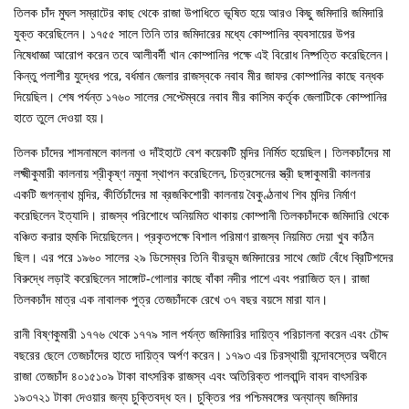
তিলক চাঁদ মুঘল সম্রাটের কাছ থেকে রাজা উপাধিতে ভূষিত হয়ে আরও কিছু জমিদারি জমিদারি
যুক্ত করেছিলেন। ১৭৫৫ সালে তিনি তার জমিদারের মধ্যে কোম্পানির ব্যবসায়ের উপর
নিষেধাজ্ঞা আরোপ করেন তবে আলীবর্দী খান কোম্পানির পক্ষে এই বিরোধ নিষ্পত্তি করেছিলেন।
কিন্তু পলাশীর যুদ্ধের পরে, বর্ধমান জেলার রাজস্বকে নবাব মীর জাফর কোম্পানির কাছে বন্ধক
দিয়েছিল। শেষ পর্যন্ত ১৭৬০ সালের সেপ্টেম্বরে নবাব মীর কাসিম কর্তৃক জেলাটিকে কোম্পানির
হাতে তুলে দেওয়া হয়।
তিলক চাঁদের শাসনামলে কালনা ও দাঁইহাটে বেশ কয়েকটি মন্দির নির্মিত হয়েছিল। তিলকচাঁদের মা
লক্ষ্মীকুমারী কালনায় শ্রীকৃষ্ণ নমুনা স্থাপন করেছিলেন, চিত্রসেনের স্ত্রী ছঙ্গাকুমারী কালনার
একটি জগন্নাথ মন্দির, কীর্তিচাঁদের মা ব্রজকিশোরী কালনায় বৈকুণ্ঠনাথ শিব মন্দির নির্মাণ
করেছিলেন ইত্যাদি। রাজস্ব পরিশোধে অনিয়মিত থাকায় কোম্পানী তিলকচাঁদকে জমিদারি থেকে
বঞ্চিত করার হুমকি দিয়েছিলেন। প্রকৃতপক্ষে বিশাল পরিমাণ রাজস্ব নিয়মিত দেয়া খুব কঠিন
ছিল। এর পরে ১৯৬০ সালের ২৯ ডিসেম্বর তিনি বীরভূম জমিদারের সাথে জোট বেঁধে ব্রিটিশদের
বিরুদ্ধে লড়াই করেছিলেন সাঙ্গোট-গোলার কাছে বাঁকা নদীর পাশে এবং পরাজিত হন। রাজা
তিলকচাঁদ মাত্র এক নাবালক পুত্র তেজচাঁদকে রেখে ৩৭ বছর বয়সে মারা যান।
রানী বিষ্ণকুমারী ১৭৭৬ থেকে ১৭৭৯ সাল পর্যন্ত জমিদারির দায়িত্ব পরিচালনা করেন এবং চৌদ্দ
বছরের ছেলে তেজচাঁদের হাতে দায়িত্ব অর্পণ করেন। ১৭৯৩ এর চিরস্থায়ী বন্দোবস্তের অধীনে
রাজা তেজচাঁদ ৪০১৫১০৯ টাকা বাৎসরিক রাজস্ব এবং অতিরিক্ত পালবান্দি বাবদ বাৎসরিক
১৯৩৭২১ টাকা দেওয়ার জন্য চুক্তিবদ্ধ হন। চুক্তির পর পশ্চিমবঙ্গের অন্যান্য জমিদার