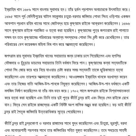
ইব্রাহিম খান ১৬৮৯ সালে বাংলার সুবাদার হন। তাঁর দুর্বল প্রশাসন অনাচারকে উৎসাহিত করে।
১৬৯৫ সালে পূর্ব মেদিনীপুরের ঘাটাল মহকুমার চতুয়া-বরদার জমিদার শোভা সিংহ ওড়িশার একজন
আফগান প্রধান রহিম খানের সাথে জোটবদ্ধ হয়ে কৃষ্ণরাম রাইকে আক্রমণ করেছিলেন। ১৬৯৬
সালে কৃষ্ণরাম রাইকে পরাজিত ও হত্যা করা হয়েছিল। কৃষ্ণরামের পুত্র জগতরাম রাই পালাতে
সক্ষম হন তবে কৃষ্ণরামের পরিবারের অন্যান্য সদস্যদের শোভা সিং বন্দী করে রেখেছিলেন। তার
পরিবারের বেশ কয়েকজন মহিলা বিষ পান করে আত্মহত্যা করেছিলেন।
জগৎরাম রায় সুবাদার ইব্রাহিম খানের সহায়তার জন্য ঢাকায় চলে গিয়েছিলেন এবং হুগলির
ফৌজদার ও চুঁচুড়ার ডাচদের সহায়তায় তিনি বর্ধমান ফিরে পান। কৃষ্ণরামের কন্যা সত্যবতীকে
শোভা সিং জোর করে ধরে নিয়ে যাওয়ার চেষ্টা করার সময় সত্যবতী তাকে ছুরিকাঘাতে হত্যা
করেছিলেন এবং তারপরে আত্মহত্যা করেছিলেন। আওরঙ্গজাব ইব্রাহিম খানকে বরখাস্ত করেন
এবং তার নিজের নাতি আজিম-উস-শানকে নিযুক্ত করেছিলেন। আজিম-উস-শান বর্ধমানে একটি
মসজিদ নির্মাণ করেছিলেন যা তাঁর নাম বহন করে। ১৭০২ সালে জগৎরাম রাইকে বিশ্বাসঘাতকতা
করে হত্যা করা হয়েছিল এবং তিনি তার দুই পুত্র কীর্তি চন্দ্র রাই এবং মিত্র সেন রাইকে রেখে
যান। মিত্র সেন রাইকে রাজস্বের একটি নির্দিষ্ট অংশ মাসিক মঞ্জুর করা হয়েছিল। বড় ভাই কীর্তি
চন্দ্র রাই পৈতৃক জমিদারি উত্তরাধিকার সূত্রে পেয়েছিলেন।
কীর্তি চন্দ্র রাই চন্দ্রকোণা ও বরদার রাজাদের সাথে যুদ্ধ করেছিলেন এবং চিতুয়া, ভুরসুট, বরদা
এবং মনোহরশাহী পরগনার সাথে তার জমিদারির সহিত যুক্ত করেছিলেন। তবে সবচেয়ে সাহসী