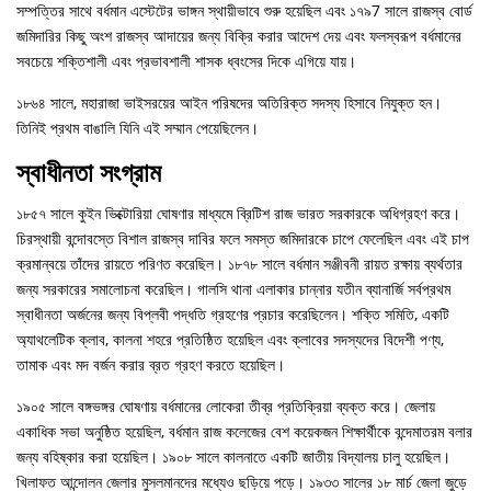
সম্পত্তির সাথে বর্ধমান এস্টেটের ভাঙ্গন স্থায়ীভাবে শুরু হয়েছিল এবং ১৭৯7 সালে রাজস্ব বোর্ড
জমিদারির কিছু অংশ রাজস্ব আদায়ের জন্য বিক্রি করার আদেশ দেয় এবং ফলস্বরূপ বর্ধমানের
সবচেয়ে শক্তিশালী এবং প্রভাবশালী শাসক ধ্বংসের দিকে এগিয়ে যায়।
১৮৬৪ সালে, মহারাজা ভাইসরয়ের আইন পরিষদের অতিরিক্ত সদস্য হিসাবে নিযুক্ত হন।
তিনিই প্রথম বাঙালি যিনি এই সম্মান পেয়েছিলেন।
স্বাধীনতা সংগ্রাম
১৮৫৭ সালে কুইন ভিক্টোরিয়া ঘোষণার মাধ্যমে ব্রিটিশ রাজ ভারত সরকারকে অধিগ্রহণ করে।
চিরস্থায়ী বন্দোবস্তে বিশাল রাজস্ব দাবির ফলে সমস্ত জমিদারকে চাপে ফেলেছিল এবং এই চাপ
ক্রমান্বয়ে তাঁদের রায়তে পরিণত করেছিল। ১৮৭৮ সালে বর্ধমান সঞ্জীবনী রায়ত রক্ষায় ব্যর্থতার
জন্য সরকারের সমালোচনা করেছিল। গালসি থানা এলাকার চান্নার যতীন ব্যানার্জি সর্বপ্রথম
স্বাধীনতা অর্জনের জন্য বিপ্লবী পদ্ধতি গ্রহণের প্রচার করেছিলেন। শক্তি সমিতি, একটি
অ্যাথলেটিক ক্লাব, কালনা শহরে প্রতিষ্ঠিত হয়েছিল এবং ক্লাবের সদস্যদের বিদেশী পণ্য,
তামাক এবং মদ বর্জন করার ব্রত গ্রহণ করতে হয়েছিল।
১৯০৫ সালে বঙ্গভঙ্গর ঘোষণায় বর্ধমানের লোকেরা তীব্র প্রতিক্রিয়া ব্যক্ত করে। জেলায়
একাধিক সভা অনুষ্ঠিত হয়েছিল, বর্ধমান রাজ কলেজের বেশ কয়েকজন শিক্ষার্থীকে বন্দেমাতরম বলার
জন্য বহিষ্কার করা হয়েছিল। ১৯০৮ সালে কালনাতে একটি জাতীয় বিদ্যালয় চালু হয়েছিল।
খিলাফত আন্দোলন জেলার মুসলমানদের মধ্যেও ছড়িয়ে পড়ে। ১৯৩৩ সালের ১৮ মার্চ জেলা জুড়ে