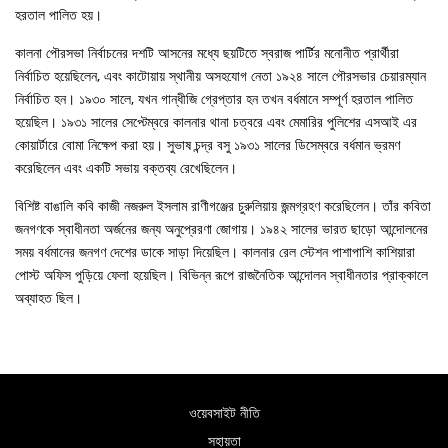
হরতাল পালিত হয়।
কালনা পৌরসভা নির্বাচনের দশটি আসনের মধ্যে ছয়টিতে স্বরাজ পার্টির মনোনীত প্রার্থীরা
নির্বাচিত হয়েছিলেন, এবং কাটোয়ায় স্থানীয় অসহযোগ নেতা ১৯২৪ সালে পৌরসভার চেয়ারম্যান
নির্বাচিত হন। ১৯৩০ সালে, যখন গান্ধীজি গ্রেপ্তার হন তখন বর্ধমানে সম্পূর্ণ হরতাল পালিত
হয়েছিল। ১৯৩১ সালের সেপ্টেম্বরে কালনার থানা চত্বরে এবং মেমারির পুলিশের এসআই এর
কোয়ার্টারে বোমা নিক্ষেপ করা হয়। সুভাষ চন্দ্র বসু ১৯৩১ সালের ডিসেম্বরে বর্ধমান ভ্রমণ
করেছিলেন এবং একটি সভায় বক্তব্য রেখেছিলেন।
বিশিষ্ট বাঙালি কবি কাজী নজরুল ইসলাম রাণীগঞ্জের চুরুলিয়ায় জন্মগ্রহণ করেছিলেন। তাঁর কবিতা
জনগণকে স্বাধীনতা অর্জনের জন্য অনুপ্রেরণা জোগায়। ১৯৪২ সালের ভারত ছাড়ো আন্দোলনের
সময় বর্ধমানের জনগণ দেশের ডাকে সাড়া দিয়েছিল। কালনার রেল স্টেশন পাশাপাশি কাশিয়ারা
পোস্ট অফিস পুড়িয়ে ফেলা হয়েছিল। বিভিন্ন রূপে রাজনৈতিক আন্দোলন স্বাধীনতার প্রাক্কালে
অব্যাহত ছিল।
ওয়েবসাইট নীতি
সহায়তা