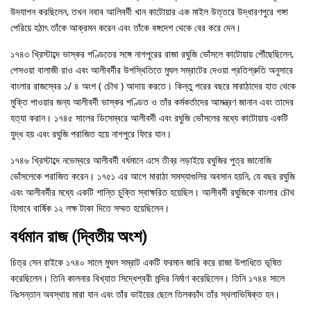
উদযাপন করছিলেন, তখন নবাব আলিবর্দী খান কাটোয়ার এক মাইল উত্তরে উদ্ধারণপুরে গঙ্গা
পেরিয়ে হঠাৎ তাঁকে আক্রমন করেন এবং তাঁকে বঙ্গদেশ থেকে বের করে দেন।
১৭৪৩ খ্রিস্টাব্দে ভাস্কর পণ্ডিতের সঙ্গে নাগপুরের রাজা রঘুজি ভোঁসলে কাটোয়ায় পৌঁছেছিলেন,
পেসওয়া বালাজী রাও এবং আলীবর্দীর উপস্থিতিতে মুঘল সম্রাটের দেওয়া প্রতিশ্রুতি অনুসারে
বাংলার রাজস্বের ১/ ৪ অংশ ( চৌথ ) আদায় করতে। কিন্তু পরের বছরে মারাঠাদের হাত থেকে
মুক্তি পাওয়ার জন্য আলীবর্দী ভাস্কর পণ্ডিত ও তাঁর কর্মকর্তাদের আমন্ত্রণ জানান এবং তাদের
হত্যা করান। ১৭৪৫ সালের ডিসেম্বরে আলীবর্দী এবং রঘুজি ভোঁসলের মধ্যে কাটোয়ায় একটি
যুদ্ধ হয় এবং রঘুজি পরাজিত হয়ে নাগপুরে ফিরে যান।
১৭৪৬ খ্রিস্টাব্দে নভেম্বরে আলীবর্দী বর্ধমানে এসে তীব্র লড়াইয়ে রঘুজির পুত্র জানোজি
ভোঁসলেকে পরাজিত করেন। ১৭৫১ এর আগে মারাঠা সমস্যাগুলির অবসান হয়নি, যে বছর রঘুজি
এবং আলীবর্দীর মধ্যে একটি শান্তি চুক্তি স্বাক্ষরিত হয়েছিল। আলীবর্দী রঘুজিকে বাংলার চৌথ
হিসাবে বার্ষিক ১২ লক্ষ টাকা দিতে সম্মত হয়েছিলেন।
বর্ধমান রাজ (দ্বিতীয় অংশ)
চিত্র সেন রাইকে ১৭৪০ সালে মুঘল সম্রাট একটি ফরমান জারি করে রাজা উপাধিতে ভূষিত
করেছিলেন। তিনি কালনার বিখ্যাত সিদ্ধেশ্বরী মন্দির নির্মাণ করেছিলেন। তিনি ১৭৪৪ সালে
নিঃসন্তান অবস্থায় মারা যান এবং তাঁর ভাইয়ের ছেলে তিলকচাঁদ তাঁর স্থলাভিষিক্ত হন।