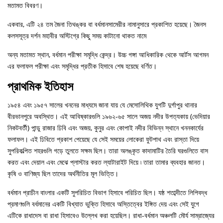
মতামত বিবরণ।
একবার, এটি ২৪ তম জৈনা তিথঙ্কর বা বর্ধমানসামেরীর নামানুসারে প্রকাশিত হয়েছে। জৈনস
কলসসূত্র দর্শন মহাবীর অস্টিগ্রে কিছু সময় কাটানো থাকত নামে
অন্য মতামত স্থান, বর্ধমান পরীক্ষা সমৃদ্ধি কেন্দ্র। উচ্চ গঙ্গা আধিকারিক থেকে আর্টস আগমন
এর ফলাফল পরীক্ষা এবং সমৃদ্ধির প্রতীক হিসাবে শেষ হয়েছে বর্ণিত।
প্রাথমিক ইতিহাস
১৯৫৪ এবং ১৯৫৭ সালের খননের মাধ্যমে জানা যায় যে মেসোলিথিক যুগটি দুর্গাপুর থানার
বীরভানপুরে অবস্থিত। এই আবিষ্কারগুলি ১৯৬২-৬৫ সালে অজয় ​​নদীর উপত্যকায় (ভেদিয়ার
নিকটবর্তী) পান্ডু রাজার ঢিবি এবং অজয়, কুনুর এবং কোপাই নদীর বিভিন্ন স্থানে খননকার্যের
ফলাফল। এই ঢিবিতে প্রকাশ পেয়েছে যে সেই সময়ের লোকেরা ফুটপাথ এবং রাস্তা দিয়ে
সুপরিকল্পিত শহরগুলি গড়ে তুলতে সক্ষম ছিল। তারা অলঙ্কৃত কাদামাটির তৈরি ঘরগুলিতে বাস
করত এবং দেয়াল এবং মেঝে প্লাস্টার করত ল্যাটারাইট দিয়ে ৷ তারা তামার ব্যবহার জানত।
কৃষি ও বাণিজ্য ছিল তাদের অর্থনীতির মূল ভিত্তি।
বর্ধমান প্রাচীন বাংলার একটি সুপরিচিত বিভাগ হিসাবে পরিচিত ছিল। যষ্ঠ শতাব্দীতে লিপিবদ্ধ
প্রমাণগুলি বর্ধমানের একটি বিখ্যাত ভুক্তি হিসাবে অস্তিত্বের ইঙ্গিত দেয় এবং সেই যুগে
এটিকে রাধাদেস বা রাধা হিসাবেও উল্লেখ করা হয়েছিল। রাধা-বর্ধমান অঞ্চলটি মৌর্য সাম্রাজ্যের