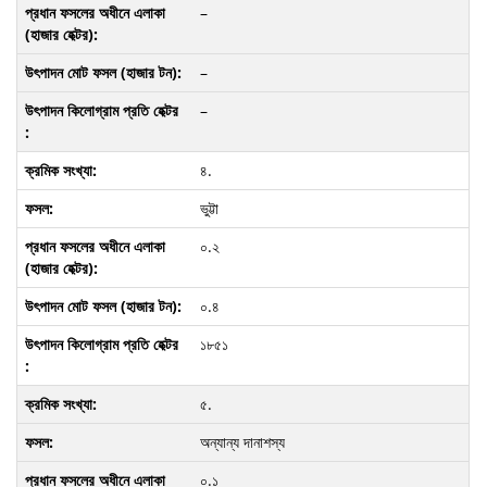
–
–
–
৪.
ভুট্টা
০.২
০.৪
১৮৫১
৫.
অন্যান্য দানাশস্য
০.১