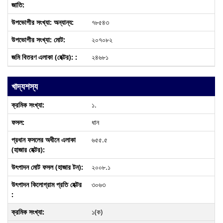
৭৮৫৪৩
২০৭০৮২
২৪৬৮১
খাদ্যশস্য
১.
ধান
৬৫৫.৫
২০০৮.১
৩০৬৩
১(ক)