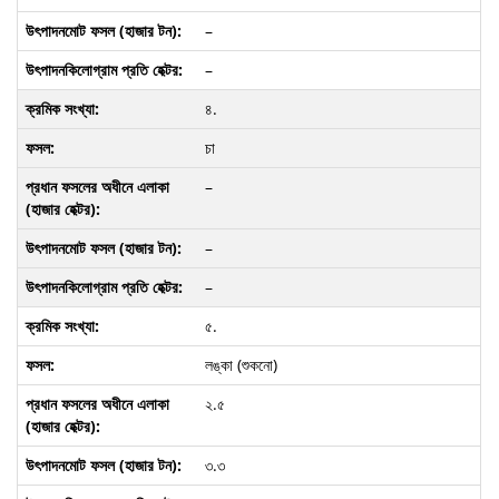
–
–
৪.
চা
–
–
–
৫.
লঙ্কা (শুকনো)
২.৫
৩.৩