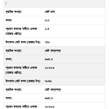
মোট ডাল
৩.৩
২.৪
৭৩০
মোট খাদ্যশস্য
৬৬৪.৩
২০২৩.৬
৩০৪৬
মোট খাদ্যশস্য
৬৬৪.৩
২০২৩.৬