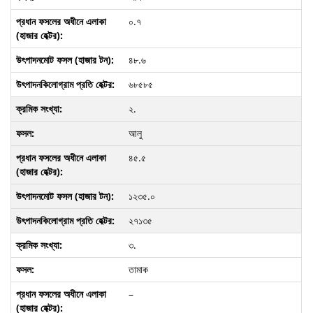
০.৭
৪৮.৬
৬৮৫৮৫
২.
আলু
৪৫.৫
১২৩৫.০
২৭১৩৫
৩.
তামাক
–