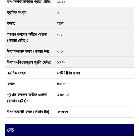
১৩২৯
৬.
আদা
০.১
০.৩
১৭৭৮
মোট বিবিধ ফসল
৪৮.৮
১২৮৭.২
২৬৩৭৭
সেচ