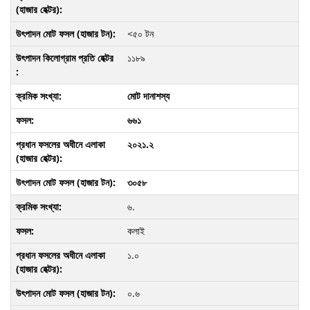
<৫০ টন
১১৮৯
মোট দানাশস্য
৬৬১
২০২১.২
৩০৫৮
৬.
কলাই
১.০
০.৬