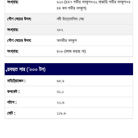
৯২৩ (৪৪৭ গভীর নলকূপ+৩২ মাঝারি গভীর নলকূপ+৪
৪৪ কম গভীর নলকূপ)
নদী উত্তোলিত সেচ
২৮২
অগভীর নলকূপ
৪০৮ (কাজ করছে না)
ব্য়বহৃত সার (‘০০০ টন)
৬৫.৯
৩১.১
২২.৬
১১৯.৬