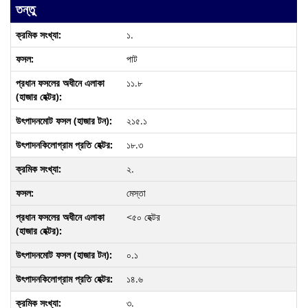
তন্তু
১.
পাট
১১.৮
২১৫.১
১৮.৩
২.
মেস্তা
<৫০ হেক্টর
০.১
১৪.৬
৩.