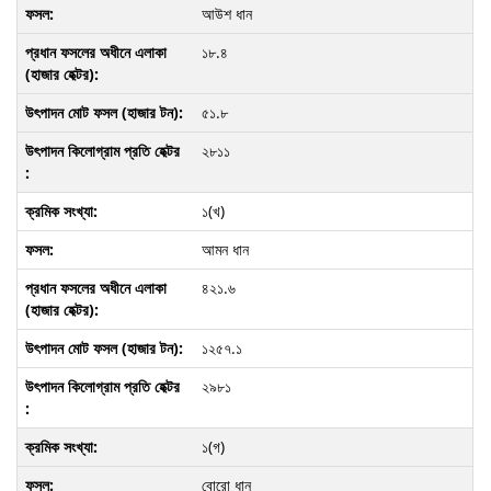
আউশ ধান
১৮.৪
৫১.৮
২৮১১
১(খ)
আমন ধান
৪২১.৬
১২৫৭.১
২৯৮১
১(গ)
বোরো ধান