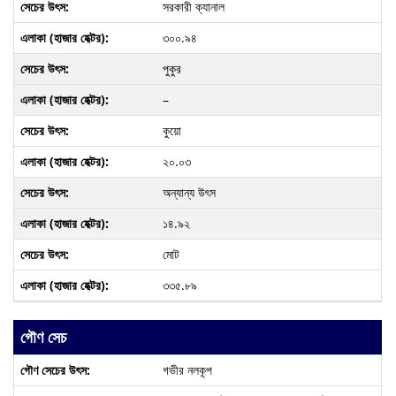
সরকারী ক্যানাল
৩০০.৯৪
পুকুর
–
কুয়ো
২০.০৩
অন্যান্য উৎস
১৪.৯২
মোট
৩৩৫.৮৯
গৌণ সেচ
গভীর নলকূপ