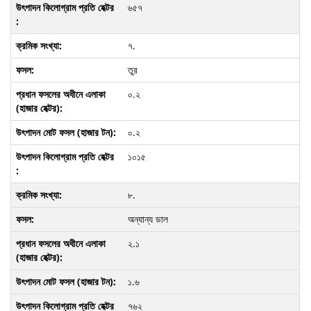
৬৫৭
৭.
তুর
০.২
০.২
১০১৫
৮.
অন্যান্য ডাল
২.১
১.৬
৭৬২