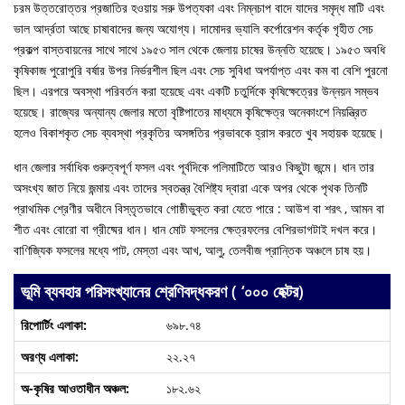
চরম উত্তরোত্তর প্রজাতির হওয়ায় সরু উপত্যকা এবং নিম্নচাপ বাদে যাদের সমৃদ্ধ মাটি এবং
ভাল আর্দ্রতা আছে চাষাবাদের জন্য অযোগ্য। দামোদর ভ্যালি কর্পোরেশন কর্তৃক গৃহীত সেচ
প্রকল্প বাস্তবায়নের সাথে সাথে ১৯৫৩ সাল থেকে জেলায় চাষের উন্নতি হয়েছে। ১৯৫৩ অবধি
কৃষিকাজ পুরোপুরি বর্ষার উপর নির্ভরশীল ছিল এবং সেচ সুবিধা অপর্যাপ্ত এবং কম বা বেশি পুরনো
ছিল। এরপরে অবস্থা পরিবর্তন করা হয়েছে এবং একটি চতুর্দিকে কৃষিক্ষেত্রের উন্নয়ন সম্ভব
হয়েছে। রাজ্যের অন্যান্য জেলার মতো বৃষ্টিপাতের মাধ্যমে কৃষিক্ষেত্র অনেকাংশে নিয়ন্ত্রিত
হলেও বিকাশকৃত সেচ ব্যবস্থা প্রকৃতির অসঙ্গতির প্রভাবকে হ্রাস করতে খুব সহায়ক হয়েছে।
ধান জেলার সর্বাধিক গুরুত্বপূর্ণ ফসল এবং পূর্বদিকে পলিমাটিতে আরও কিছুটা জন্মে। ধান তার
অসংখ্য জাত নিয়ে জন্মায় এবং তাদের স্বতন্ত্র বৈশিষ্ট্য দ্বারা একে অপর থেকে পৃথক তিনটি
প্রাথমিক শ্রেণীর অধীনে বিস্তৃতভাবে গোষ্ঠীভুক্ত করা যেতে পারে : আউশ বা শরৎ , আমন বা
শীত এবং বোরো বা গ্রীষ্মের ধান। ধান মোট ফসলের ক্ষেত্রফলের বেশিরভাগটাই দখল করে।
বাণিজ্যিক ফসলের মধ্যে পাট, মেস্তা এবং আখ, আলু, তেলবীজ প্রান্তিক অঞ্চলে চাষ হয়।
ভূমি ব্যবহার পরিসংখ্যানের শ্রেণিবদ্ধকরণ ( ‘০০০ হেক্টর)
৬৯৮.৭৪
২২.২৭
১৮২.৬২