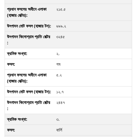
২১৫.৫
৬৯৯.২
৩২৪৫
২.
গম
৫.২
১২.৭
২৪৪৭
৩.
বার্লি