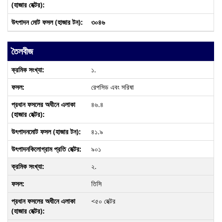
৩০৪৬
তৈলবীজ
১.
রেপসিড এবং সরিষা
৪৬.৪
৪১.৯
৯০১
২.
তিসি
<৫০ হেক্টর