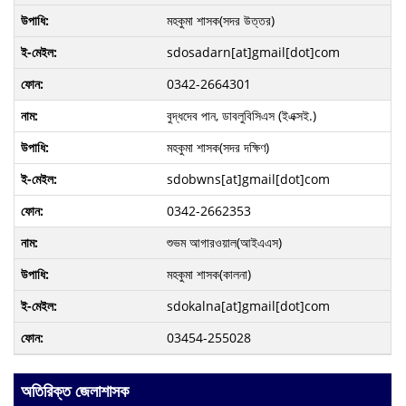
মহকুমা শাসক(সদর উত্তর)
sdosadarn[at]gmail[dot]com
0342-2664301
বুদ্ধদেব পান, ডাবলুবিসিএস (ইএক্সই.)
মহকুমা শাসক(সদর দক্ষিণ)
sdobwns[at]gmail[dot]com
0342-2662353
শুভম আগারওয়াল(আইএএস)
মহকুমা শাসক(কালনা)
sdokalna[at]gmail[dot]com
03454-255028
অতিরিক্ত জেলাশাসক