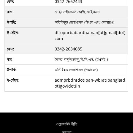
0342-2662443
রোহন লক্ষ্মীকান্ত জোশী, আইএএস
অতিরিক্ত জেলাশাসক (ডিএল এবং এলআরও)
dlropurbabardhaman[at]gmail[dot]
com
0342-2634085
সৈকত গাঙ্গুলি,ডাব্লু.বি.সি.এস. (ইএক্সই.)
অতিরিক্ত জেলাশাসক (পঞ্চায়েত)
admprbdn[dot]pan-wb[at]bangla[d
ot]gov[dot]in
ওয়েবসাইট নীতি
সহায়তা