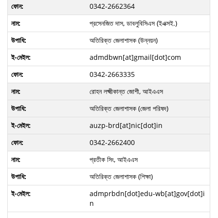
0342-2662364
প্রসেনজিত দাস, ডাবলুবিসিএস (ইএক্সই.)
অতিরিক্ত জেলাশাসক (উন্নয়ন)
admdbwn[at]gmail[dot]com
0342-2663335
রোহন লক্ষ্মীকান্ত জোশী, আইএএস
অতিরিক্ত জেলাশাসক (জেলা পরিষদ)
auzp-brd[at]nic[dot]in
0342-2662400
প্রতীক সিং, আইএএস
অতিরিক্ত জেলাশাসক (শিক্ষা)
admprbdn[dot]edu-wb[at]gov[dot]i
n