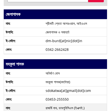
জেলাশাসক
শ্রীমতী শ্বেতা আগরওয়াল, আইএএস
জেলাশাসক ও সমাহর্তা
dm-burd[at]nic[dot]in
0342-2662428
মহকুমা শাসক
অনির্বাণ বোস
মহকুমা শাসক(কাটোয়া)
sdokatwa[at]gmail[dot]com
03453-255550
রাজর্ষি নাথ, ডাবলুবিসিএস (ইএক্সই.)