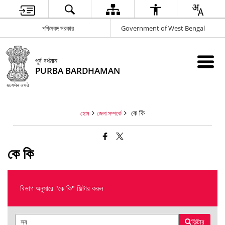
পশ্চিমবঙ্গ সরকার
Government of West Bengal
পূর্ব বর্ধমান
PURBA BARDHAMAN
কে কি
হোম
জেলা সম্পর্কে
কে কি
বিভাগ অনুসারে "কে কি" ফিল্টার করুন
ফিল্টার