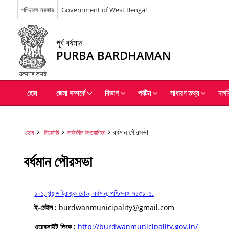
পশ্চিমবঙ্গ সরকার
Government of West Bengal
পূর্ব বর্ধমান
PURBA BARDHAMAN
হোম
জেলা সম্পর্কে
বিভাগ
পর্যটন
সাধারণ তথ্য
নাগর
বর্ধমান পৌরসভা
হোম
ডিরেক্টরি
সার্বজনীন উপযোগিতা
বর্ধমান পৌরসভা
১০১, গ্র্যান্ড ট্রাঙ্ক রোড, বর্ধমান, পশ্চিমবঙ্গ ৭১৩১০১.
ই-মেইল :
burdwanmunicipality@gmail.com
ওয়েবসাইট লিংক :
http://burdwanmunicipality.gov.in/