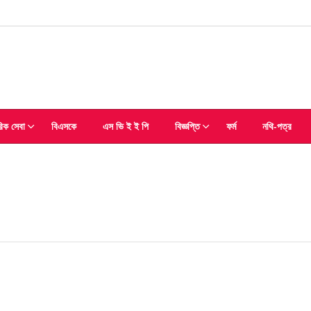
িক সেবা
বিএসকে
এস ভি ই ই পি
বিজ্ঞপ্তি
ফৰ্ম
নথি-পত্র